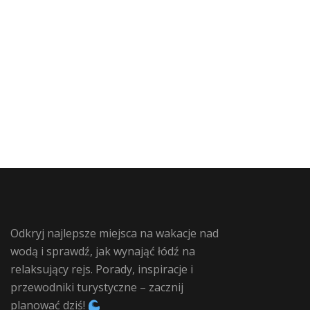
Odkryj najlepsze miejsca na wakacje nad
wodą i sprawdź, jak wynająć łódź na
relaksujący rejs. Porady, inspiracje i
przewodniki turystyczne – zacznij
planować dziś!