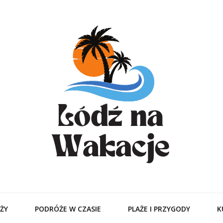
odzitamer – Tur
Ciebie
ŻY
PODRÓŻE W CZASIE
PLAŻE I PRZYGODY
K