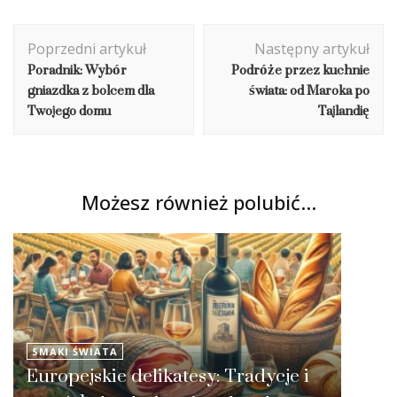
Nawigacja
Poprzedni artykuł
Następny artykuł
wpisu
Poradnik: Wybór
Podróże przez kuchnie
gniazdka z bolcem dla
świata: od Maroka po
Twojego domu
Tajlandię
Możesz również polubić…
SMAKI ŚWIATA
Europejskie delikatesy: Tradycje i