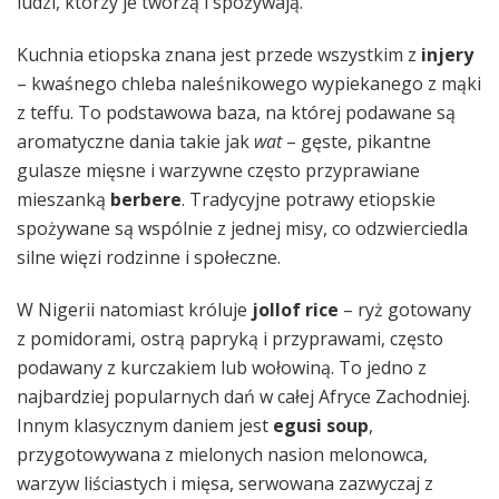
ludzi, którzy je tworzą i spożywają.
Kuchnia etiopska znana jest przede wszystkim z
injery
– kwaśnego chleba naleśnikowego wypiekanego z mąki
z teffu. To podstawowa baza, na której podawane są
aromatyczne dania takie jak
wat
– gęste, pikantne
gulasze mięsne i warzywne często przyprawiane
mieszanką
berbere
. Tradycyjne potrawy etiopskie
spożywane są wspólnie z jednej misy, co odzwierciedla
silne więzi rodzinne i społeczne.
W Nigerii natomiast króluje
jollof rice
– ryż gotowany
z pomidorami, ostrą papryką i przyprawami, często
podawany z kurczakiem lub wołowiną. To jedno z
najbardziej popularnych dań w całej Afryce Zachodniej.
Innym klasycznym daniem jest
egusi soup
,
przygotowywana z mielonych nasion melonowca,
warzyw liściastych i mięsa, serwowana zazwyczaj z