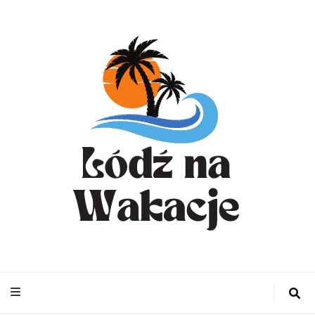
WynajemLodzit
– Turystyka bl