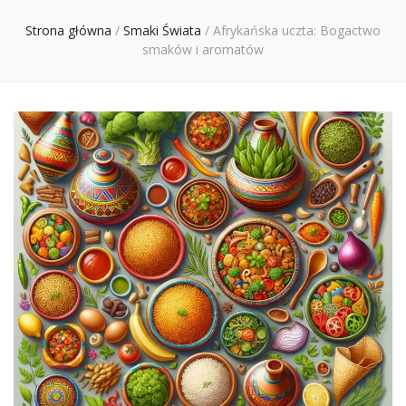
Ciebie
Strona główna
/
Smaki Świata
/
Afrykańska uczta: Bogactwo
smaków i aromatów