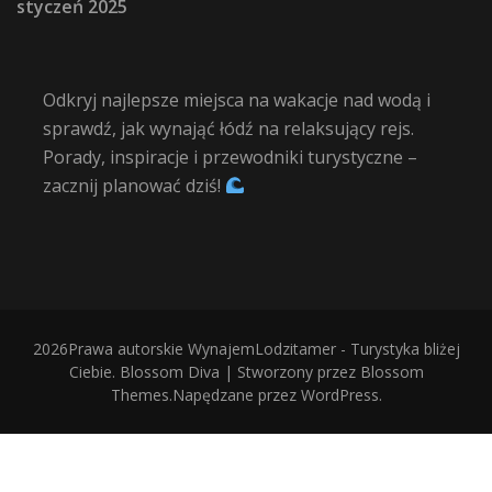
styczeń 2025
Odkryj najlepsze miejsca na wakacje nad wodą i
sprawdź, jak wynająć łódź na relaksujący rejs.
Porady, inspiracje i przewodniki turystyczne –
zacznij planować dziś!
2026Prawa autorskie
WynajemLodzitamer - Turystyka bliżej
Ciebie
.
Blossom Diva | Stworzony przez
Blossom
Themes
.Napędzane przez
WordPress
.