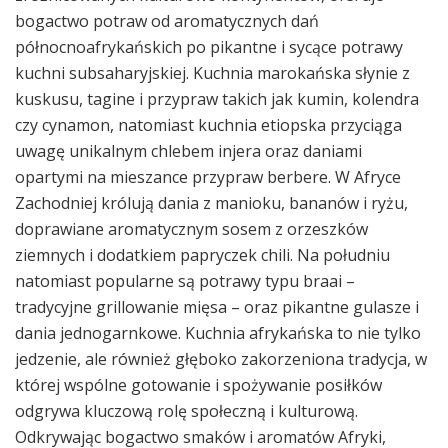
bogactwo potraw od aromatycznych dań
północnoafrykańskich po pikantne i sycące potrawy
kuchni subsaharyjskiej. Kuchnia marokańska słynie z
kuskusu, tagine i przypraw takich jak kumin, kolendra
czy cynamon, natomiast kuchnia etiopska przyciąga
uwagę unikalnym chlebem injera oraz daniami
opartymi na mieszance przypraw berbere. W Afryce
Zachodniej królują dania z manioku, bananów i ryżu,
doprawiane aromatycznym sosem z orzeszków
ziemnych i dodatkiem papryczek chili. Na południu
natomiast popularne są potrawy typu braai –
tradycyjne grillowanie mięsa – oraz pikantne gulasze i
dania jednogarnkowe. Kuchnia afrykańska to nie tylko
jedzenie, ale również głęboko zakorzeniona tradycja, w
której wspólne gotowanie i spożywanie posiłków
odgrywa kluczową rolę społeczną i kulturową.
Odkrywając bogactwo smaków i aromatów Afryki,