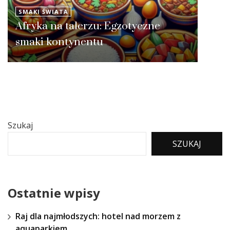
SMAKI ŚWIATA
Afryka na talerzu: Egzotyczne
smaki kontynentu
Szukaj
SZUKAJ
Ostatnie wpisy
Raj dla najmłodszych: hotel nad morzem z
aquaparkiem