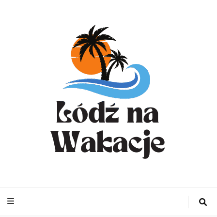
WynajemLodzit
– Turystyka bl