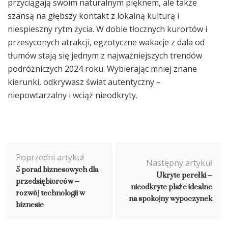
przyciągają swoim naturalnym pięknem, ale także
szansą na głębszy kontakt z lokalną kulturą i
niespieszny rytm życia. W dobie tłocznych kurortów i
przesyconych atrakcji, egzotyczne wakacje z dala od
tłumów stają się jednym z najważniejszych trendów
podróżniczych 2024 roku. Wybierając mniej znane
kierunki, odkrywasz świat autentyczny –
niepowtarzalny i wciąż nieodkryty.
Nawigacja
Poprzedni artykuł
wpisu
Następny artykuł
5 porad biznesowych dla
Ukryte perełki –
przedsiębiorców –
nieodkryte plaże idealne
rozwój technologii w
na spokojny wypoczynek
biznesie