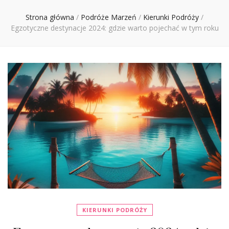
Ciebie
Strona główna
/
Podróże Marzeń
/
Kierunki Podróży
/
Egzotyczne destynacje 2024: gdzie warto pojechać w tym roku
KIERUNKI PODRÓŻY