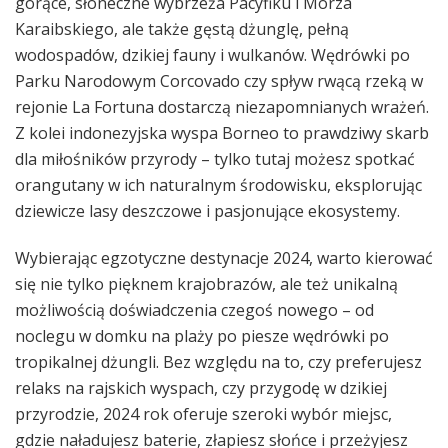
gorące, słoneczne wybrzeża Pacyfiku i Morza
Karaibskiego, ale także gęstą dżunglę, pełną
wodospadów, dzikiej fauny i wulkanów. Wędrówki po
Parku Narodowym Corcovado czy spływ rwącą rzeką w
rejonie La Fortuna dostarczą niezapomnianych wrażeń.
Z kolei indonezyjska wyspa Borneo to prawdziwy skarb
dla miłośników przyrody – tylko tutaj możesz spotkać
orangutany w ich naturalnym środowisku, eksplorując
dziewicze lasy deszczowe i pasjonujące ekosystemy.
Wybierając egzotyczne destynacje 2024, warto kierować
się nie tylko pięknem krajobrazów, ale też unikalną
możliwością doświadczenia czegoś nowego – od
noclegu w domku na plaży po piesze wędrówki po
tropikalnej dżungli. Bez względu na to, czy preferujesz
relaks na rajskich wyspach, czy przygodę w dzikiej
przyrodzie, 2024 rok oferuje szeroki wybór miejsc,
gdzie naładujesz baterie, złapiesz słońce i przeżyjesz