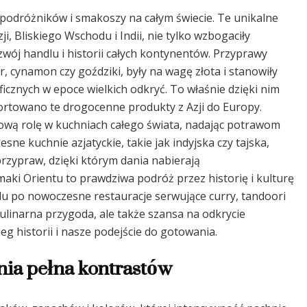
podróżników i smakoszy na całym świecie. Te unikalne
, Bliskiego Wschodu i Indii, nie tylko wzbogaciły
zwój handlu i historii całych kontynentów. Przyprawy
, cynamon czy goździki, były na wagę złota i stanowiły
cznych w epoce wielkich odkryć. To właśnie dzięki nim
portowano te drogocenne produkty z Azji do Europy.
ową rolę w kuchniach całego świata, nadając potrawom
ne kuchnie azjatyckie, takie jak indyjska czy tajska,
rzypraw, dzięki którym dania nabierają
aki Orientu to prawdziwa podróż przez historię i kulturę
du po nowoczesne restauracje serwujące curry, tandoori
kulinarna przygoda, ale także szansa na odkrycie
eg historii i nasze podejście do gotowania.
nia pełna kontrastów