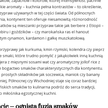
aków, zapachów i kolorów, której intensywność pachnie
skie aromaty – kuchnia pełna kontrastów – to określenie,
zypraw używanych w tej części świata. Od północnych
nia, kontynent ten oferuje niesamowitą różnorodność
atków są mieszanki przypraw takie jak berbere z Etiopii –
mbiru i goździków – czy marokańska ras el hanout
w tym cynamon, kardamon i gałkę muszkatołową.
przyprawy jak kurkuma, kmin rzymski, kolendra czy pieprz
 smaki, które trudno pomylić z jakąkolwiek inną kuchnią.
njera z mięsnymi sosami wat czy aromatyczny jollof rice z
ych bogactwo smaków charakterystycznych dla kontynentu.
 prostych składników jak soczewica, maniok czy banany
iej, Północnej czy Wschodniej staje się coraz bardziej
skich smaków to kulinarna podróż do serca tradycji,
o miłośnika egzotycznej kuchni.
cje – ognista fuzja smaków