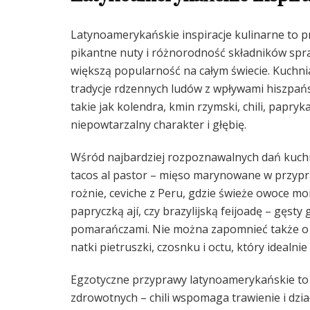
Latynoamerykańskie inspiracje kulinarne to 
pikantne nuty i różnorodność składników spra
większą popularność na całym świecie. Kuchni
tradycje rdzennych ludów z wpływami hiszpańs
takie jak kolendra, kmin rzymski, chili, papr
niepowtarzalny charakter i głębię.
Wśród najbardziej rozpoznawalnych dań kuch
tacos al pastor – mięso marynowane w przyp
rożnie, ceviche z Peru, gdzie świeże owoce m
papryczką ají, czy brazylijską feijoadę – gęsty
pomarańczami. Nie można zapomnieć także o 
natki pietruszki, czosnku i octu, który idealn
Egzotyczne przyprawy latynoamerykańskie to n
zdrowotnych – chili wspomaga trawienie i dzia