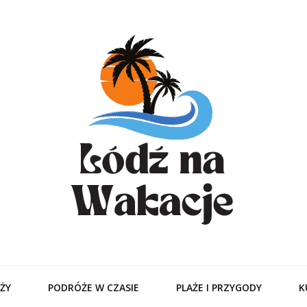
odzitamer – Tur
Ciebie
ŻY
PODRÓŻE W CZASIE
PLAŻE I PRZYGODY
K