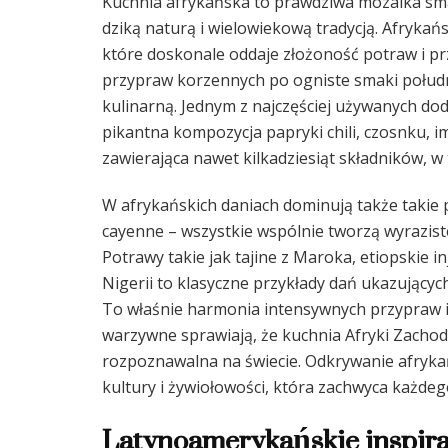
Kuchnia afrykańska to prawdziwa mozaika sm
dziką naturą i wielowiekową tradycją. Afrykań
które doskonale oddaje złożoność potraw i pr
przypraw korzennych po ogniste smaki połud
kulinarną. Jednym z najczęściej używanych dod
pikantna kompozycja papryki chili, czosnku, i
zawierająca nawet kilkadziesiąt składników, 
W afrykańskich daniach dominują także takie 
cayenne – wszystkie wspólnie tworzą wyraziste
Potrawy takie jak tajine z Maroka, etiopskie i
Nigerii to klasyczne przykłady dań ukazując
To właśnie harmonia intensywnych przypraw i
warzywne sprawiają, że kuchnia Afryki Zachodn
rozpoznawalna na świecie. Odkrywanie afrykań
kultury i żywiołowości, która zachwyca każdeg
Latynoamerykańskie inspira