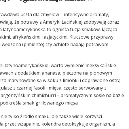
prawdziwa uczta dla zmysłów – intensywne aromaty,
wiają, że potrawy z Ameryki Łacińskiej zdobywają coraz
a latynoamerykańska to ognista fuzja smaków, łącząca
kimi, afrykańskimi i azjatyckimi. Kluczowe przyprawy
yka wędzona (pimiento) czy achiote nadają potrawom
ni latynoamerykańskiej warto wymienić meksykańskie
rawach z dodatkiem ananasa, pieczone na pionowym
orza marynowane są w soku z limonki i doprawione ostrą
 gulasz z czarnej fasoli i mięsa, często serwowany z
argentyńskim chimichurri – aromatycznym sosie na bazie
ie podkreśla smak grillowanego mięsa.
ie tylko źródło smaku, ale także wiele korzyści
ła przeciwzapalnie, kolendra detoksykuje organizm, a