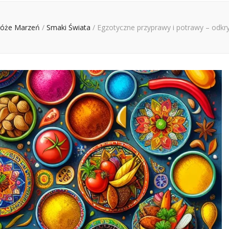
róże Marzeń
/
Smaki Świata
/
Egzotyczne przyprawy i potrawy – odkr