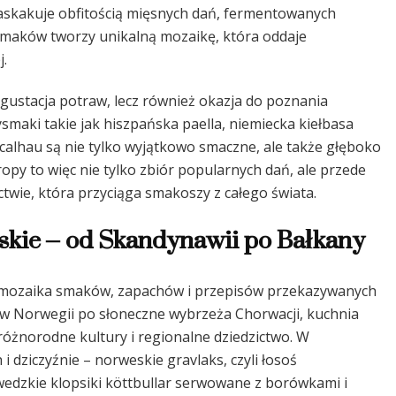
zaskakuje obfitością mięsnych dań, fermentowanych
smaków tworzy unikalną mozaikę, która oddaje
j.
egustacja potraw, lecz również okazja do poznania
rzysmaki takie jak hiszpańska paella, niemiecka kiełbasa
acalhau są nie tylko wyjątkowo smaczne, ale także głęboko
opy to więc nie tylko zbiór popularnych dań, ale przede
twie, która przyciąga smakoszy z całego świata.
skie – od Skandynawii po Bałkany
a mozaika smaków, zapachów i przepisów przekazywanych
ów Norwegii po słoneczne wybrzeża Chorwacji, kuchnia
óżnorodne kultury i regionalne dziedzictwo. W
 dziczyźnie – norweskie gravlaks, czyli łosoś
wedzkie klopsiki köttbullar serwowane z borówkami i