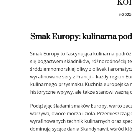
ko
w
2025
Smak Europy: kulinarna pod
Smak Europy to fascynująca kulinarna podróż 
się bogactwem składników, różnorodnością t
śródziemnomorskiej oliwy z oliwek i aromaty
wyrafinowane sery z Francji – każdy region E
kulinarnego przysmaku. Kuchnia europejska nie
historyczne wpływy, ale także stanowi ważną 
Podążając śladami smaków Europy, warto zacząć
warzywa, owoce morza i zioła. Przemieszczają
wyrafinowanych technik kulinarnych oraz specja
dominują sycące dania Skandynawii, wśród kt