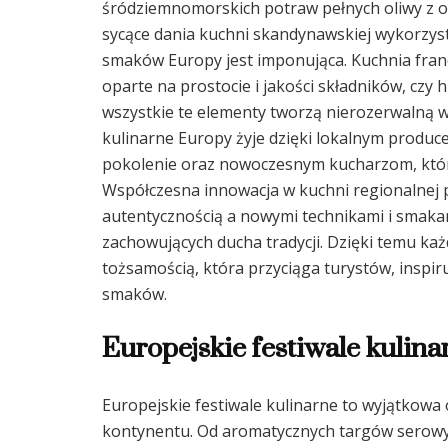
śródziemnomorskich potraw pełnych oliwy z ol
sycące dania kuchni skandynawskiej wykorzystu
smaków Europy jest imponująca. Kuchnia franc
oparte na prostocie i jakości składników, czy
wszystkie te elementy tworzą nierozerwalną w
kulinarne Europy żyje dzięki lokalnym produ
pokolenie oraz nowoczesnym kucharzom, którzy
Współczesna innowacja w kuchni regionalnej
autentycznością a nowymi technikami i smaka
zachowujących ducha tradycji. Dzięki temu ka
tożsamością, która przyciąga turystów, inspir
smaków.
Europejskie festiwale kulina
Europejskie festiwale kulinarne to wyjątkowa 
kontynentu. Od aromatycznych targów serowyc