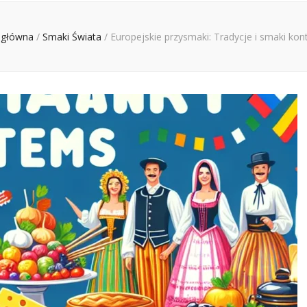
 główna
/
Smaki Świata
/
Europejskie przysmaki: Tradycje i smaki kon