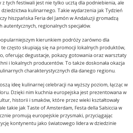
 tych festiwali jest nie tylko ucztą dla podniebienia, ale
 dziedzictwa kulinarnego. Takie wydarzenia jak Tydzień
zy hiszpańska Feria del Jamón w Andaluzji gromadzą
h autentycznych, regionalnych specjałów.
z popularniejszym kierunkiem podróży zarówno dla
 te często skupiają się na promocji lokalnych produktów,
go, oferując degustacje, pokazy gotowania oraz warsztaty
i i lokalnych producentów. To także doskonała okazja
ulinarnych charakterystycznych dla danego regionu.
zą ideę kulinarnej celebracji na wyższy poziom, łącząc w
kloru. Dzięki nim kuchnia europejska jest prezentowana w
tur, historii i smaków, które przez wieki kształtowały
le takie jak Taste of Amsterdam, Festa della Salsiccia w
ecznie promują europejskie przysmaki, przyciągając
cję kontynentu jako światowego lidera w dziedzinie