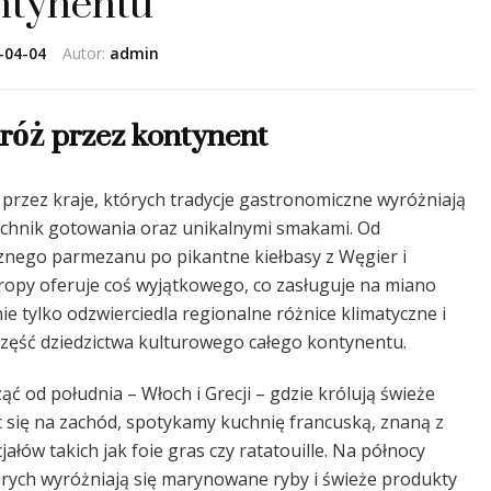
ntynentu
-04-04
Autor:
admin
róż przez kontynent
przez kraje, których tradycje gastronomiczne wyróżniają
echnik gotowania oraz unikalnymi smakami. Od
cznego parmezanu po pikantne kiełbasy z Węgier i
uropy oferuje coś wyjątkowego, co zasługuje na miano
 tylko odzwierciedla regionalne różnice klimatyczne i
część dziedzictwa kulturowego całego kontynentu.
 od południa – Włoch i Grecji – gdzie królują świeże
c się na zachód, spotykamy kuchnię francuską, znaną z
łów takich jak foie gras czy ratatouille. Na północy
órych wyróżniają się marynowane ryby i świeże produkty