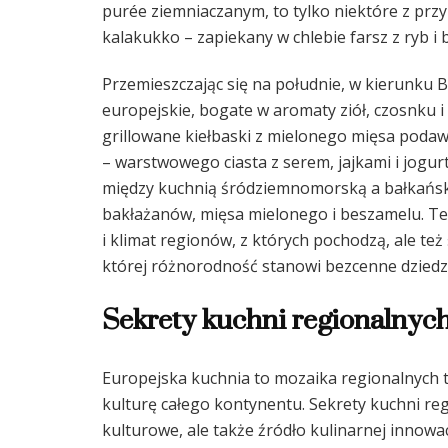
purée ziemniaczanym, to tylko niektóre z przy
kalakukko – zapiekany w chlebie farsz z ryb i
Przemieszczając się na południe, w kierunku 
europejskie, bogate w aromaty ziół, czosnku i 
grillowane kiełbaski z mielonego mięsa podawa
– warstwowego ciasta z serem, jajkami i jogu
między kuchnią śródziemnomorską a bałkańsk
bakłażanów, mięsa mielonego i beszamelu. Te c
i klimat regionów, z których pochodzą, ale też
której różnorodność stanowi bezcenne dziedz
Sekrety kuchni regionalnych
Europejska kuchnia to mozaika regionalnych tr
kulturę całego kontynentu. Sekrety kuchni reg
kulturowe, ale także źródło kulinarnej innowac