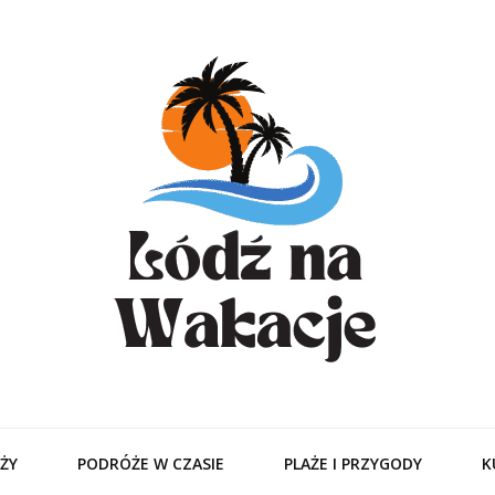
odzitamer – Tur
Ciebie
ŻY
PODRÓŻE W CZASIE
PLAŻE I PRZYGODY
K