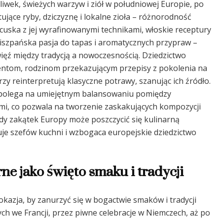
iwek, świeżych warzyw i ziół w południowej Europie, po
jące ryby, dziczyznę i lokalne zioła – różnorodność
uska z jej wyrafinowanymi technikami, włoskie receptury
 hiszpańska pasja do tapas i aromatycznych przypraw –
ięź między tradycją a nowoczesnością. Dziedzictwo
centom, rodzinom przekazującym przepisy z pokolenia na
 reinterpretują klasyczne potrawy, szanując ich źródło.
 polega na umiejętnym balansowaniu pomiędzy
mi, co pozwala na tworzenie zaskakujących kompozycji
żdy zakątek Europy może poszczycić się kulinarną
uje szefów kuchni i wzbogaca europejskie dziedzictwo
rne jako święto smaku i tradycji
okazja, by zanurzyć się w bogactwie smaków i tradycji
h we Francji, przez piwne celebracje w Niemczech, aż po