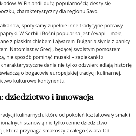
kładów. W Finlandii dużą popularnością cieszy się
 boczku, charakterystyczny dla regionu Savo.
Bałkanów, spotykamy zupełnie inne tradycyjne potrawy
papryki. W Serbii i Bośni popularna jest ćevapi – małe,
ne z płaskim chlebem i ajwarem. Bułgaria słynie z banicy
rtem. Natomiast w Grecji, będącej swoistym pomostem
ą, nie sposób pominąć musaki – zapiekanki z
harakterystyczne dania nie tylko odzwierciedlają historię
 świadczą o bogactwie europejskiej tradycji kulinarnej,
ictwo kulturowe kontynentu.
: dziedzictwo i innowacja
adycji kulinarnych, które od pokoleń kształtowały smak i
ionalnych stanowią nie tylko cenne dziedzictwo
ji, która przyciąga smakoszy z całego świata. Od