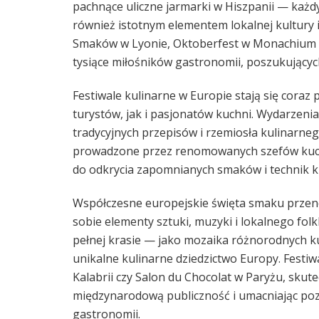
pachnące uliczne jarmarki w Hiszpanii — każdy z
również istotnym elementem lokalnej kultury i
Smaków w Lyonie, Oktoberfest w Monachium c
tysiące miłośników gastronomii, poszukującyc
Festiwale kulinarne w Europie stają się cora
turystów, jak i pasjonatów kuchni. Wydarzenia
tradycyjnych przepisów i rzemiosła kulinarne
prowadzone przez renomowanych szefów kuchn
do odkrycia zapomnianych smaków i technik k
Współczesne europejskie święta smaku przenos
sobie elementy sztuki, muzyki i lokalnego fol
pełnej krasie — jako mozaika różnorodnych kul
unikalne kulinarne dziedzictwo Europy. Festiwa
Kalabrii czy Salon du Chocolat w Paryżu, skut
międzynarodową publiczność i umacniając pozy
gastronomii.