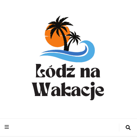
WynajemLodzit
– Turystyka bl