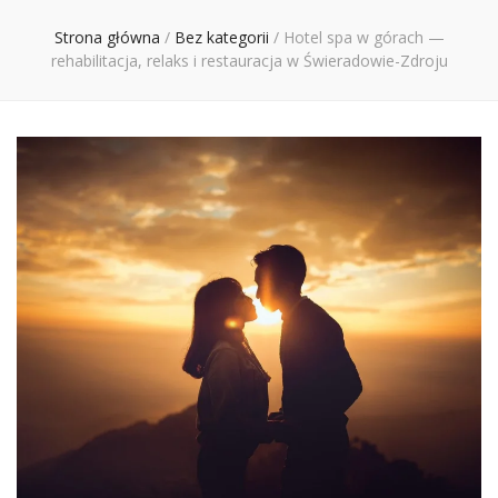
Ciebie
Strona główna
/
Bez kategorii
/
Hotel spa w górach —
rehabilitacja, relaks i restauracja w Świeradowie-Zdroju