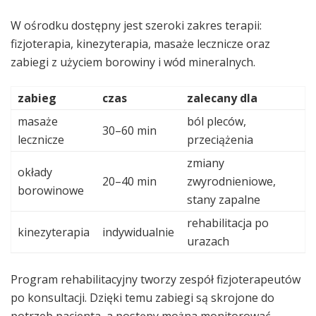
W ośrodku dostępny jest szeroki zakres terapii:
fizjoterapia, kinezyterapia, masaże lecznicze oraz
zabiegi z użyciem borowiny i wód mineralnych.
zabieg
czas
zalecany dla
masaże
ból pleców,
30–60 min
lecznicze
przeciążenia
zmiany
okłady
20–40 min
zwyrodnieniowe,
borowinowe
stany zapalne
rehabilitacja po
kinezyterapia
indywidualnie
urazach
Program rehabilitacyjny tworzy zespół fizjoterapeutów
po konsultacji. Dzięki temu zabiegi są skrojone do
potrzeb pacjenta, a postępy można monitorować.