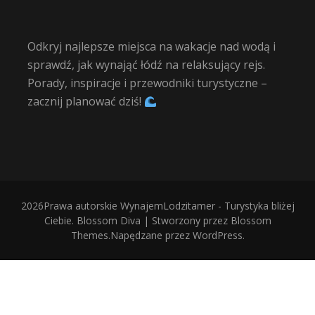
Odkryj najlepsze miejsca na wakacje nad wodą i
sprawdź, jak wynająć łódź na relaksujący rejs.
Porady, inspiracje i przewodniki turystyczne –
zacznij planować dziś!
2026Prawa autorskie
WynajemLodzitamer - Turystyka bliżej
Ciebie
.
Blossom Diva | Stworzony przez
Blossom
Themes
.Napędzane przez
WordPress
.