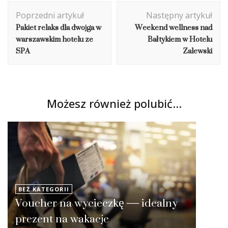
Nawigacja
Poprzedni artykuł
Następny artykuł
wpisu
Pakiet relaks dla dwojga w
Weekend wellness nad
warszawskim hotelu ze
Bałtykiem w Hotelu
SPA
Zalewski
Możesz również polubić…
BEZ KATEGORII
Voucher na wycieczkę — idealny
prezent na wakacje