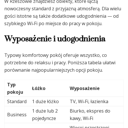
W Rzeszowie znajdziesz obiekty, które łączą
nowoczesny standard z przyjazną atmosferą. Dla wielu
gości istotne są także dodatkowe udogodnienia — od
szybkiego Wi‑Fi po miejsce do pracy w pokoju.
Wyposażenie i udogodnienia
Typowy komfortowy pokój oferuje wszystko, co
potrzebne do relaksu i pracy. Poniższa tabela ułatwi
porównanie najpopularniejszych opcji pokoju.
Typ
Łóżko
Wyposażenie
pokoju
Standard
1 duże łóżko
TV, Wi‑Fi, łazienka
1 duże lub 2
Biurko, ekspres do
Business
pojedyncze
kawy, Wi‑Fi
Więcej przestrzeni,