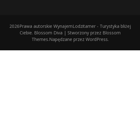
2026Prawa autorskie
WynajemLodzitamer - Turystyka bliżej
Ciebie
.
Blossom Diva | Stworzony przez
Blossom
Themes
.Napędzane przez
WordPress
.