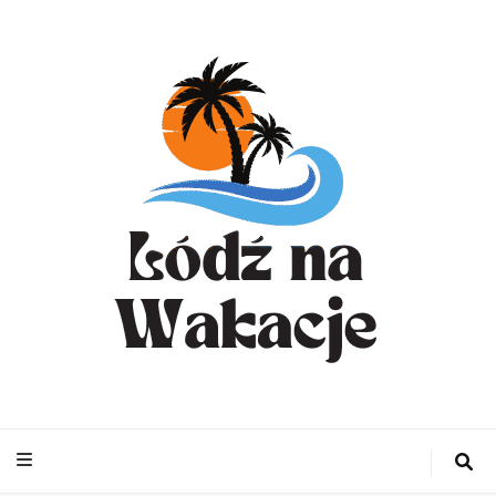
WynajemLodzit
– Turystyka bl