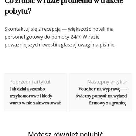
Co zrobić w razie problemu w trakcie
pobytu?
Skontaktuj się z recepcją — większość hoteli ma
personel gotowy do pomocy 24/7. W razie
poważniejszych kwestii zgłaszaj uwagi na piśmie.
Nawigacja
Poprzedni artykuł
Następny artykuł
wpisu
Jak działa szambo
Voucher na wyprawę —
trzykomorowe i kiedy
świetny pomysł na wyjazd
warto w nie zainwestować
firmowy za granicę
Możesz również polubić…