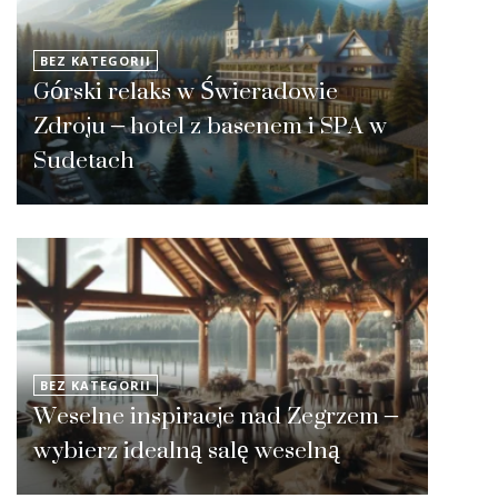
BEZ KATEGORII
Górski relaks w Świeradowie
Zdroju – hotel z basenem i SPA w
Sudetach
BEZ KATEGORII
Weselne inspiracje nad Zegrzem –
wybierz idealną salę weselną