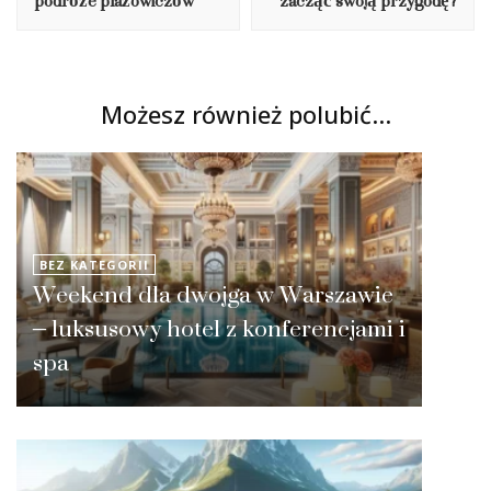
podróże plażowiczów
zacząć swoją przygodę?
Możesz również polubić…
BEZ KATEGORII
Weekend dla dwojga w Warszawie
– luksusowy hotel z konferencjami i
spa