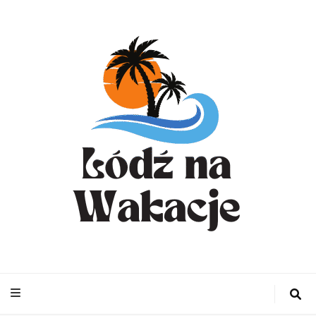
WynajemLodzit
– Turystyka bl