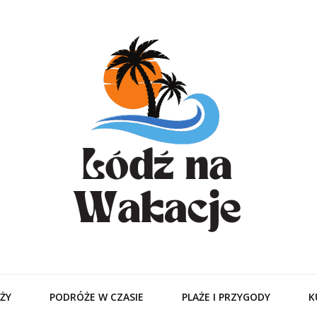
odzitamer – Tur
Ciebie
ŻY
PODRÓŻE W CZASIE
PLAŻE I PRZYGODY
K