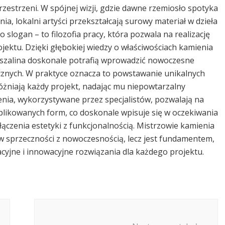
estrzeni. W spójnej wizji, gdzie dawne rzemiosło spotyka
a, lokalni artyści przekształcają surowy materiał w dzieła
o slogan – to filozofia pracy, która pozwala na realizację
ektu. Dzięki głębokiej wiedzy o właściwościach kamienia
oszalina doskonale potrafią wprowadzić nowoczesne
cznych. W praktyce oznacza to powstawanie unikalnych
yróżniają każdy projekt, nadając mu niepowtarzalny
enia, wykorzystywane przez specjalistów, pozwalają na
likowanych form, co doskonale wpisuje się w oczekiwania
czenia estetyki z funkcjonalnością. Mistrzowie kamienia
i w sprzeczności z nowoczesnością, lecz jest fundamentem,
acyjne i innowacyjne rozwiązania dla każdego projektu.