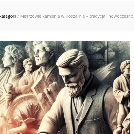
kategorii
/
Mistrzowie kamienia w Koszalinie – tradycja i nowoczesn