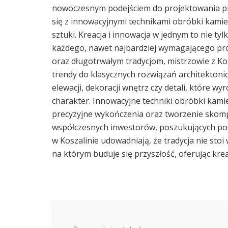
nowoczesnym podejściem do projektowania prz
się z innowacyjnymi technikami obróbki kamieni
sztuki. Kreacja i innowacja w jednym to nie tylk
każdego, nawet najbardziej wymagającego proj
oraz długotrwałym tradycjom, mistrzowie z K
trendy do klasycznych rozwiązań architektoni
elewacji, dekoracji wnętrz czy detali, które w
charakter. Innowacyjne techniki obróbki kami
precyzyjne wykończenia oraz tworzenie skomp
współczesnych inwestorów, poszukujących połą
w Koszalinie udowadniają, że tradycja nie sto
na którym buduje się przyszłość, oferując kre
Nawigacja
wpisu