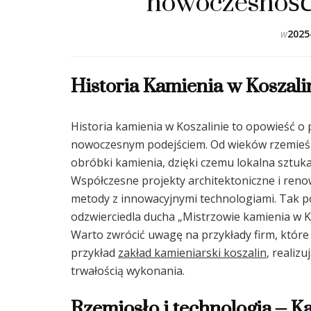
nowoczesność
w
2025
Historia Kamienia w Koszali
Historia kamienia w Koszalinie to opowieść o p
nowoczesnym podejściem. Od wieków rzemieślni
obróbki kamienia, dzięki czemu lokalna sztuk
Współczesne projekty architektoniczne i renow
metody z innowacyjnymi technologiami. Tak p
odzwierciedla ducha „Mistrzowie kamienia w K
Warto zwrócić uwagę na przykłady firm, które 
przykład
zakład kamieniarski koszalin
, realizu
trwałością wykonania.
Rzemiosło i technologia – K