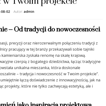
 w Twoim projekcie
-08-02
Autor:
admin
nie – Od tradycji do nowoczesności
asji, precyzji oraz nierozerwalnym połączeniu tradycji z
cy pracujący w tej branży przekazywali sobie tajniki
a kamieniarska zyskała renomę na skalę krajową.
acyjne czerpią z bogatego dziedzictwa, łącząc tradycyjne
owstała unikalna mieszanka, która doskonale
oszalinie – tradycja i nowoczesność w Twoim projekcie”.
umiejętnie łączą doświadczenie z innowacyjnością, jak na
jąc projekty, które nie tylko zachwycają estetyką, ale i
amień jako inspiracja projektowa