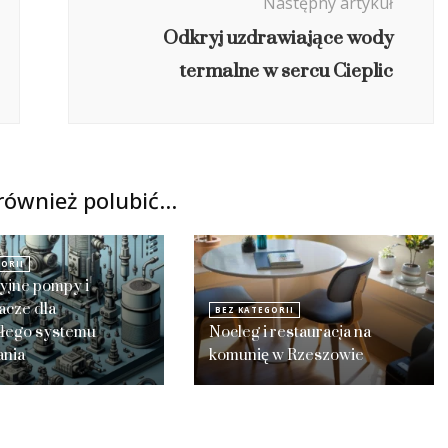
Następny artykuł
Odkryj uzdrawiające wody
termalne w sercu Cieplic
również polubić…
ORII
yjne pompy i
acze dla
BEZ KATEGORII
łego systemu
Nocleg i restauracja na
nia
komunię w Rzeszowie