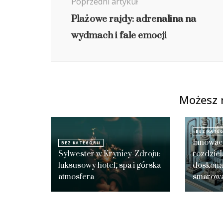
Poprzedni artykuł
Plażowe rajdy: adrenalina na
wydmach i fale emocji
Możesz 
BEZ KATEG
Innowac
BEZ KATEGORII
Sylwester w Krynicy-Zdroju:
rozdziel
luksusowy hotel, spa i górska
doskona
atmosfera
smarowa