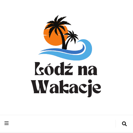
WynajemLodzit
– Turystyka bl