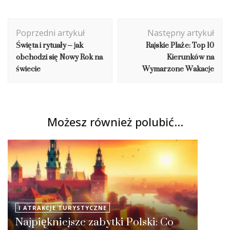
Nawigacja
Poprzedni artykuł
Następny artykuł
wpisu
Święta i rytuały – jak
Rajskie Plaże: Top 10
obchodzi się Nowy Rok na
Kierunków na
świecie
Wymarzone Wakacje
Możesz również polubić…
I ATRAKCJE TURYSTYCZNE
Najpiękniejsze zabytki Polski: Co