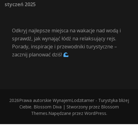
styczeń 2025
Odkryj najlepsze miejsca na wakacje nad wodą i
sprawdź, jak wynająć łódź na relaksujący rejs.
Porady, inspiracje i przewodniki turystyczne –
zacznij planować dziś!
2026Prawa autorskie
WynajemLodzitamer - Turystyka bliżej
Ciebie
.
Blossom Diva | Stworzony przez
Blossom
Themes
.Napędzane przez
WordPress
.