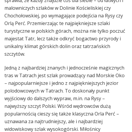
sprawia, że każdy znajdzie coś dla siebie – od łatwych i
malowniczych szlaków w Dolinie Kościeliskiej czy
Chochołowskiej, po wymagające podejścia na Rysy czy
Orlą Perć. Przemierzając te najpiękniejsze szlaki
turystyczne w polskich górach, można nie tylko poczuć
majestat Tatr, lecz także odkryć bogactwo przyrody i
unikalny klimat górskich dolin oraz tatrzańskich
szczytów.
Jedną z najbardziej znanych i jednocześnie magicznych
tras w Tatrach jest szlak prowadzący nad Morskie Oko
– najpopularniejsze i jedno z najpiękniejszych jezior
polodowcowych w Tatrach. To doskonały punkt
wyjściowy do dalszych wypraw, m.in. na Rysy –
najwyższy szczyt Polski. Wśród wędrowców dużą
popularnością cieszy się także klasyczna Orla Perć –
uznawana za najtrudniejszy, ale i najbardziej
widowiskowy szlak wysokogórski. Miłośnicy