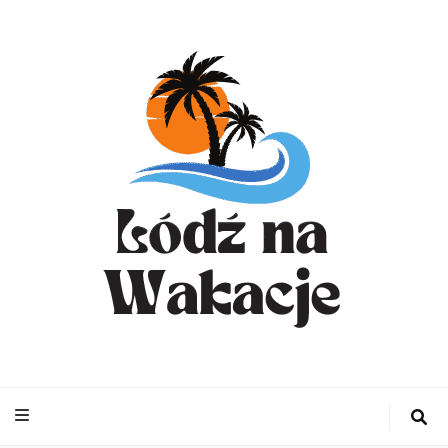
WynajemLodzit
– Turystyka bl