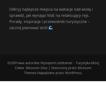
Odkryj najlepsze miejsca na wakacje nad wodą i
sprawdź, jak wynająć łódź na relaksujący rejs.
Porady, inspiracje i przewodniki turystyczne –
zacznij planować dziś!
2026Prawa autorskie
WynajemLodzitamer - Turystyka bliżej
Ciebie
.
Blossom Diva | Stworzony przez
Blossom
Themes
.Napędzane przez
WordPress
.