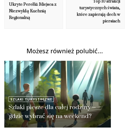
Top 10 atrakcji
Ukryte Perełki: Miejsca z
turystycznych świata,
Niezwykłą Kuchnią
które zapierają dech w
Regionalną
piersiach
Możesz również polubić…
SZLAKI TURYSTYCZNE
Szlaki piesze dla całej rodziny –
gdzie wybrać się na weekend?