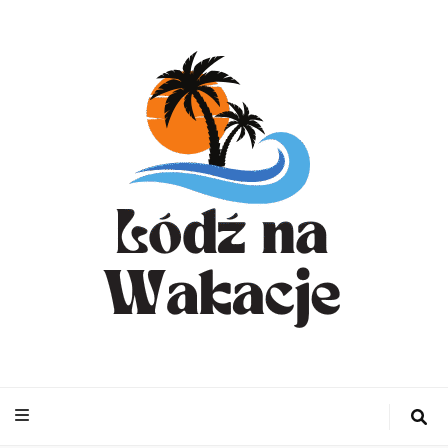
WynajemLodzit
– Turystyka bl