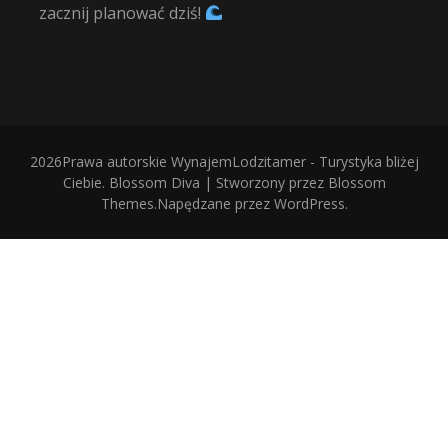
zacznij planować dziś!
2026Prawa autorskie
WynajemLodzitamer - Turystyka bliżej
Ciebie
.
Blossom Diva | Stworzony przez
Blossom
Themes
.Napędzane przez
WordPress
.