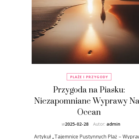
PLAŻE I PRZYGODY
Przygoda na Piasku:
Niezapomniane Wyprawy N
Ocean
w
2025-02-28
Autor:
admin
Artykuł „Tajemnice Pustynnych Plaż – Wypr