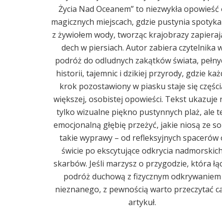
Życia Nad Oceanem” to niezwykła opowieść 
magicznych miejscach, gdzie pustynia spotyka
z żywiołem wody, tworząc krajobrazy zapieraj
dech w piersiach. Autor zabiera czytelnika 
podróż do odludnych zakątków świata, pełny
historii, tajemnic i dzikiej przyrody, gdzie każ
krok pozostawiony w piasku staje się części
większej, osobistej opowieści. Tekst ukazuje 
tylko wizualne piękno pustynnych plaż, ale t
emocjonalną głębię przeżyć, jakie niosą ze s
takie wyprawy – od refleksyjnych spacerów 
świcie po ekscytujące odkrycia nadmorskic
skarbów. Jeśli marzysz o przygodzie, która łą
podróż duchową z fizycznym odkrywaniem
nieznanego, z pewnością warto przeczytać ca
artykuł.