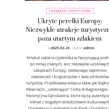
I ATRAKCJE TURYSTYCZNE
Ukryte perełki Europy:
Niezwykłe atrakcje turystycz
poza utartym szlakiem
w
2025-02-24
Autor:
admin
Artykuł zabiera czytelnika w fascynującą pod
po mniej znanych, lecz niezwykle urokliwyc
zakątkach Europy, odsłaniając tajemnice
miasteczek i krajobrazów z dala od tłumów
turystów. Przedstawia miejsca takie jak Bajk
Albarracín, „umierające” Civita di Bagnoregio 
historyczna Gjirokastra, które łączą autentyc
klimat z bogatym dziedzictwem kulturowym
Opowieścią o malowniczym Parku Durmitor