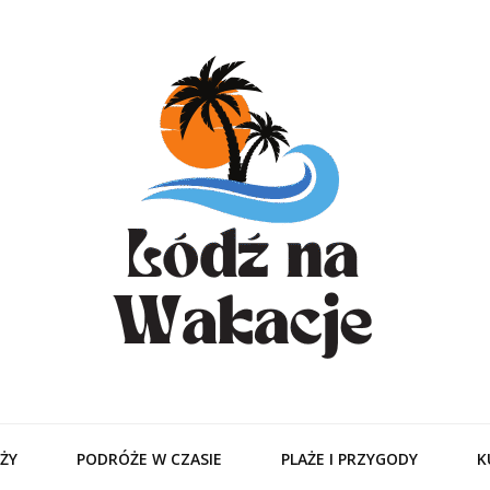
odzitamer – Tur
Ciebie
ŻY
PODRÓŻE W CZASIE
PLAŻE I PRZYGODY
K