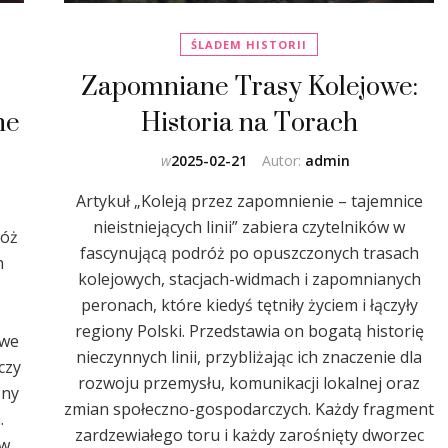
ŚLADEM HISTORII
Zapomniane Trasy Kolejowe:
ne
Historia na Torach
w
2025-02-21
Autor:
admin
Artykuł „Koleją przez zapomnienie – tajemnice
nieistniejących linii” zabiera czytelników w
róż
fascynującą podróż po opuszczonych trasach
h
kolejowych, stacjach-widmach i zapomnianych
peronach, które kiedyś tętniły życiem i łączyły
regiony Polski. Przedstawia on bogatą historię
owe
nieczynnych linii, przybliżając ich znaczenie dla
czy
rozwoju przemysłu, komunikacji lokalnej oraz
zny
zmian społeczno-gospodarczych. Każdy fragment
.
zardzewiałego toru i każdy zarośnięty dworzec
 w