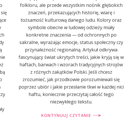
o
folkloru, ale przede wszystkim nośnik głębokich
 się
znaczeń, przekazujących historię, wiarę i
ące
tożsamość kulturową danego ludu. Kolory oraz
w
symbole obecne w ludowej odzieży miały
ch
konkretne znaczenia — od ochronnych po
dy
sakralne, wyrażając emocje, status społeczny czy
ą
przynależność regionalną. Artykuł odkrywa
nie
fascynujący świat ukrytych treści, jakie kryją się w
eż
haftach, barwach i wzorach tradycyjnych strojów
obą
z różnych zakątków Polski. Jeśli chcesz
o
zrozumieć, jak przodkowie porozumiewali się
h
poprzez ubiór i jakie przesłanie tkwi w każdej nici
czy
haftu, koniecznie przeczytaj całość tego
niezwykłego tekstu.
ły
KONTYNUUJ CZYTANIE