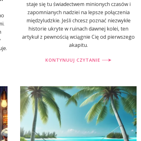
staje się tu świadectwem minionych czasów i
zapomnianych nadziei na lepsze połączenia
no
międzyludzkie. Jeśli chcesz poznać niezwykłe
i.
historie ukryte w ruinach dawnej kolei, ten
h
artykuł z pewnością wciągnie Cię od pierwszego
y
akapitu.
je.
KONTYNUUJ CZYTANIE