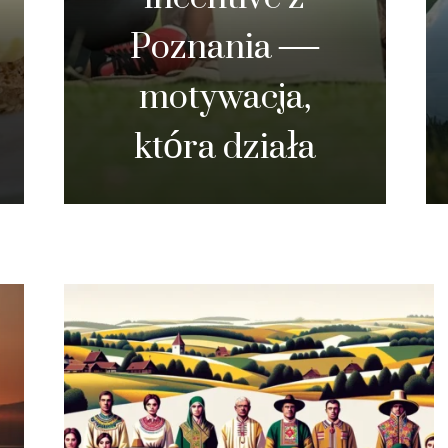
najlepsze
noclegi w
Serocku