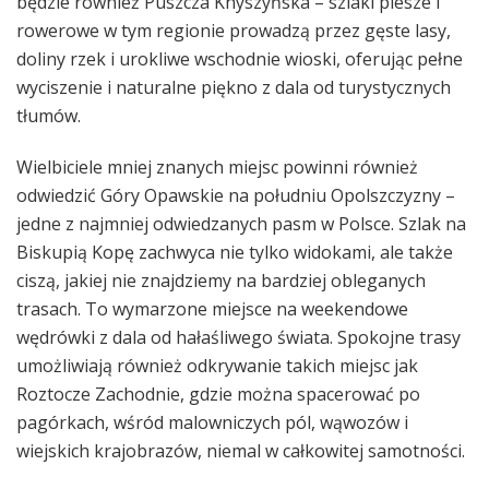
będzie również Puszcza Knyszyńska – szlaki piesze i
rowerowe w tym regionie prowadzą przez gęste lasy,
doliny rzek i urokliwe wschodnie wioski, oferując pełne
wyciszenie i naturalne piękno z dala od turystycznych
tłumów.
Wielbiciele mniej znanych miejsc powinni również
odwiedzić Góry Opawskie na południu Opolszczyzny –
jedne z najmniej odwiedzanych pasm w Polsce. Szlak na
Biskupią Kopę zachwyca nie tylko widokami, ale także
ciszą, jakiej nie znajdziemy na bardziej obleganych
trasach. To wymarzone miejsce na weekendowe
wędrówki z dala od hałaśliwego świata. Spokojne trasy
umożliwiają również odkrywanie takich miejsc jak
Roztocze Zachodnie, gdzie można spacerować po
pagórkach, wśród malowniczych pól, wąwozów i
wiejskich krajobrazów, niemal w całkowitej samotności.