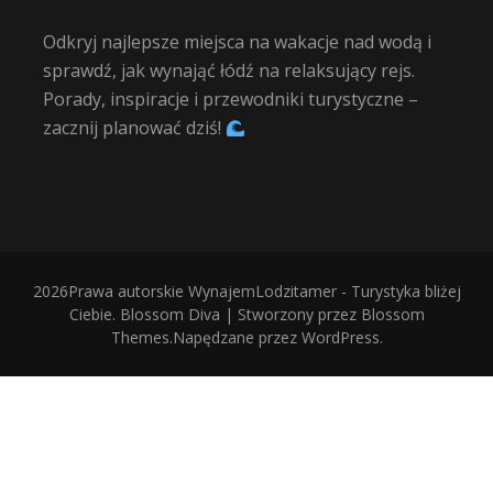
Odkryj najlepsze miejsca na wakacje nad wodą i
sprawdź, jak wynająć łódź na relaksujący rejs.
Porady, inspiracje i przewodniki turystyczne –
zacznij planować dziś!
2026Prawa autorskie
WynajemLodzitamer - Turystyka bliżej
Ciebie
.
Blossom Diva | Stworzony przez
Blossom
Themes
.Napędzane przez
WordPress
.