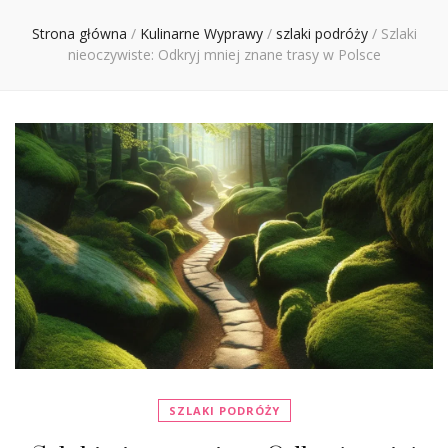
Ciebie
Strona główna
/
Kulinarne Wyprawy
/
szlaki podróży
/
Szlaki
nieoczywiste: Odkryj mniej znane trasy w Polsce
SZLAKI PODRÓŻY