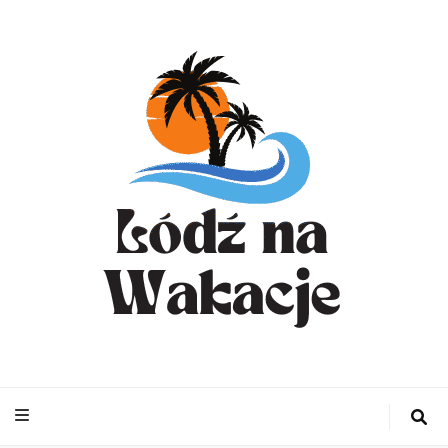
WynajemLodzit
– Turystyka bl