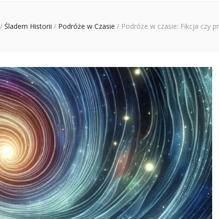
/
Śladem Historii
/
Podróże w Czasie
/
Podróże w czasie: Fikcja czy p