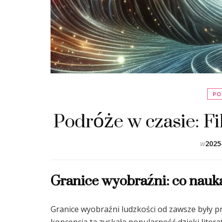
PO
Podróże w czasie: Fi
w
2025
Granice wyobraźni: co nauk
Granice wyobraźni ludzkości od zawsze były p