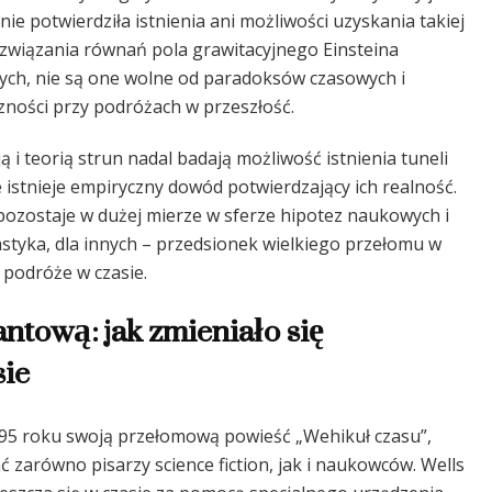
nie potwierdziła istnienia ani możliwości uzyskania takiej
ozwiązania równań pola grawitacyjnego Einsteina
nych, nie są one wolne od paradoksów czasowych i
zności przy podróżach w przeszłość.
i teorią strun nadal badają możliwość istnienia tuneli
 istnieje empiryczny dowód potwierdzający ich realność.
pozostaje w dużej mierze w sferze hipotez naukowych i
ntastyka, dla innych – przedsionek wielkiego przełomu w
a podróże w czasie.
ntową: jak zmieniało się
sie
95 roku swoją przełomową powieść „Wehikuł czasu”,
 zarówno pisarzy science fiction, jak i naukowców. Wells