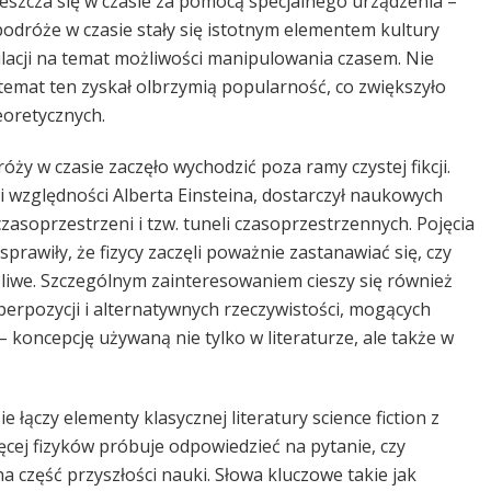
ieszcza się w czasie za pomocą specjalnego urządzenia –
 podróże w czasie stały się istotnym elementem kultury
ulacji na temat możliwości manipulowania czasem. Nie
ch temat ten zyskał olbrzymią popularność, co zwiększyło
eoretycznych.
ży w czasie zaczęło wychodzić poza ramy czystej fikcji.
ii względności Alberta Einsteina, dostarczył naukowych
asoprzestrzeni i tzw. tuneli czasoprzestrzennych. Pojęcia
sprawiły, że fizycy zaczęli poważnie zastanawiać się, czy
żliwe. Szczególnym zainteresowaniem cieszy się również
erpozycji i alternatywnych rzeczywistości, mogących
– koncepcję używaną nie tylko w literaturze, ale także w
 łączy elementy klasycznej literatury science fiction z
cej fizyków próbuje odpowiedzieć na pytanie, czy
na część przyszłości nauki. Słowa kluczowe takie jak