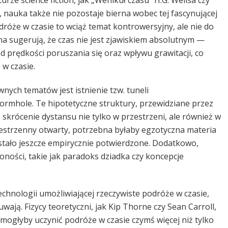
urze science fiction, jak „Wehikuł czasu” H.G. Wellsa czy
, nauka także nie pozostaje bierna wobec tej fascynującej
odróże w czasie to wciąż temat kontrowersyjny, ale nie do
na sugerują, że czas nie jest zjawiskiem absolutnym —
od prędkości poruszania się oraz wpływu grawitacji, co
 w czasie.
ych tematów jest istnienie tzw. tuneli
ormhole. Te hipotetyczne struktury, przewidziane przez
skrócenie dystansu nie tylko w przestrzeni, ale również w
zestrzenny otwarty, potrzebna byłaby egzotyczna materia
zostało jeszcze empirycznie potwierdzone. Dodatkowo,
ości, takie jak paradoks dziadka czy koncepcje
chnologii umożliwiającej rzeczywiste podróże w czasie,
ają. Fizycy teoretyczni, jak Kip Thorne czy Sean Carroll,
ogłyby uczynić podróże w czasie czymś więcej niż tylko