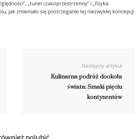
zględności”, „tunel czasoprzestrzenny” i „fizyka
, jak zmieniało się postrzeganie tej niezwykłej koncepcji
Następny artykuł
Kulinarna podróż dookoła
świata: Smaki pięciu
kontynentów
również polubić…