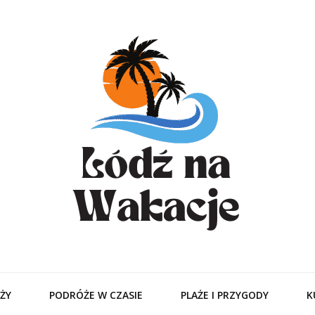
odzitamer – Tur
Ciebie
ŻY
PODRÓŻE W CZASIE
PLAŻE I PRZYGODY
K