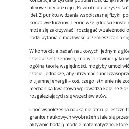
koncepcja ta zyskała popularność dzięki literat
filmowe hity pokroju „Powrotu do przyszłości”
idei. Z punktu widzenia współczesnej fizyki, p
końca wykluczony. Teorie względności Einstei
może się zakrzywiać i rozciągać w zależności 
rodzi pytania o możliwość przemieszczania się
W kontekście badań naukowych, jednym z główn
czasoprzestrzennych, znanych również jako w
ogólną teorię względności, mogłyby umożliwić 
czasie. Jednakże, aby utrzymać tunel czasopr
o ujemnej energii – coś, czego istnienie nie 
mechanika kwantowa wprowadza kolejne złożon
rozgałęziających się wszechświatów.
Choć współczesna nauka nie oferuje jeszcze te
granice naukowych wyobrażeń stale się przesuw
aktywnie badają modele matematyczne, które m