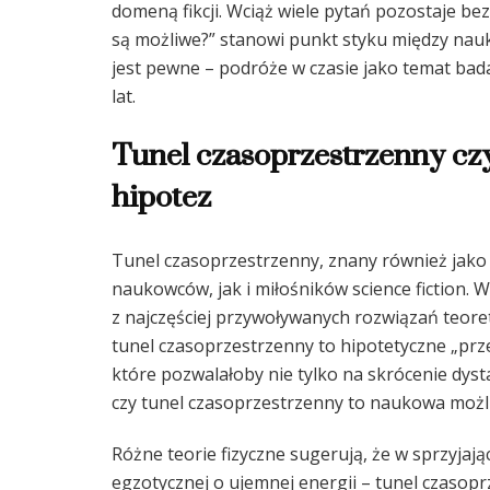
domeną fikcji. Wciąż wiele pytań pozostaje be
są możliwe?” stanowi punkt styku między nauk
jest pewne – podróże w czasie jako temat bad
lat.
Tunel czasoprzestrzenny czy 
hipotez
Tunel czasoprzestrzenny, znany również jako 
naukowców, jak i miłośników science fiction. 
z najczęściej przywoływanych rozwiązań teoret
tunel czasoprzestrzenny to hipotetyczne „prze
które pozwalałoby nie tylko na skrócenie dysta
czy tunel czasoprzestrzenny to naukowa możl
Różne teorie fizyczne sugerują, że w sprzyjają
egzotycznej o ujemnej energii – tunel czasop