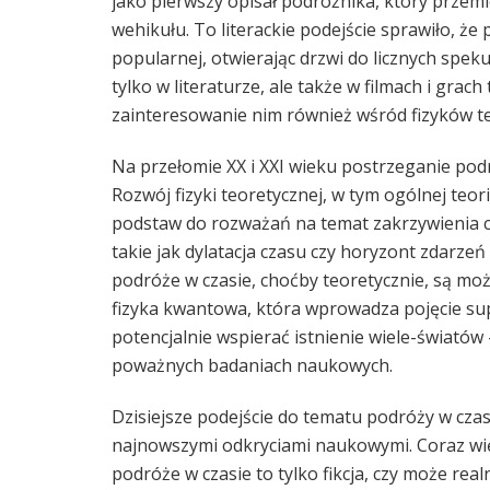
jako pierwszy opisał podróżnika, który przem
wehikułu. To literackie podejście sprawiło, że
popularnej, otwierając drzwi do licznych spek
tylko w literaturze, ale także w filmach i gra
zainteresowanie nim również wśród fizyków t
Na przełomie XX i XXI wieku postrzeganie podró
Rozwój fizyki teoretycznej, w tym ogólnej teor
podstaw do rozważań na temat zakrzywienia cz
takie jak dylatacja czasu czy horyzont zdarzeń 
podróże w czasie, choćby teoretycznie, są mo
fizyka kwantowa, która wprowadza pojęcie sup
potencjalnie wspierać istnienie wiele-światów 
poważnych badaniach naukowych.
Dzisiejsze podejście do tematu podróży w czasie
najnowszymi odkryciami naukowymi. Coraz wię
podróże w czasie to tylko fikcja, czy może real