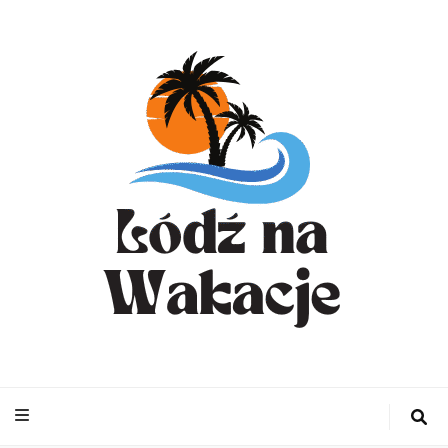
WynajemLodzit
– Turystyka bl