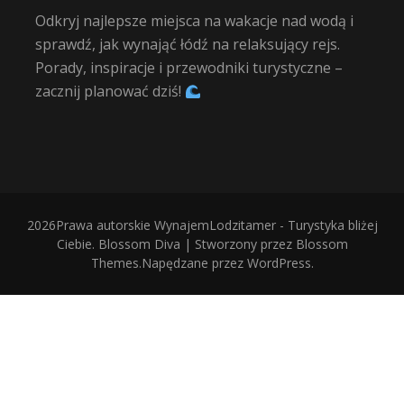
Odkryj najlepsze miejsca na wakacje nad wodą i
sprawdź, jak wynająć łódź na relaksujący rejs.
Porady, inspiracje i przewodniki turystyczne –
zacznij planować dziś!
2026Prawa autorskie
WynajemLodzitamer - Turystyka bliżej
Ciebie
.
Blossom Diva | Stworzony przez
Blossom
Themes
.Napędzane przez
WordPress
.