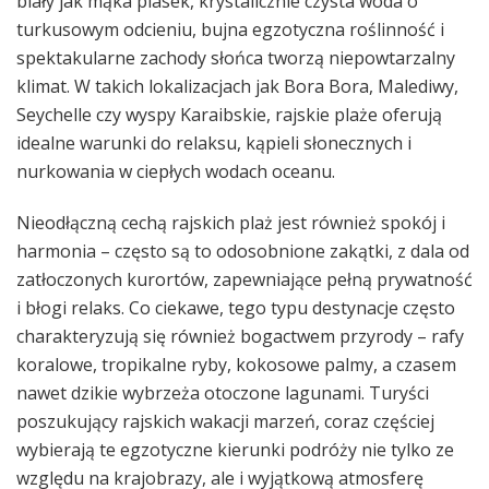
biały jak mąka piasek, krystalicznie czysta woda o
turkusowym odcieniu, bujna egzotyczna roślinność i
spektakularne zachody słońca tworzą niepowtarzalny
klimat. W takich lokalizacjach jak Bora Bora, Malediwy,
Seychelle czy wyspy Karaibskie, rajskie plaże oferują
idealne warunki do relaksu, kąpieli słonecznych i
nurkowania w ciepłych wodach oceanu.
Nieodłączną cechą rajskich plaż jest również spokój i
harmonia – często są to odosobnione zakątki, z dala od
zatłoczonych kurortów, zapewniające pełną prywatność
i błogi relaks. Co ciekawe, tego typu destynacje często
charakteryzują się również bogactwem przyrody – rafy
koralowe, tropikalne ryby, kokosowe palmy, a czasem
nawet dzikie wybrzeża otoczone lagunami. Turyści
poszukujący rajskich wakacji marzeń, coraz częściej
wybierają te egzotyczne kierunki podróży nie tylko ze
względu na krajobrazy, ale i wyjątkową atmosferę