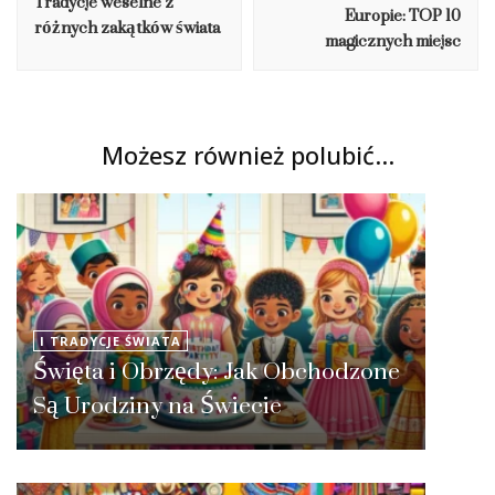
Tradycje weselne z
Europie: TOP 10
różnych zakątków świata
magicznych miejsc
Możesz również polubić…
I TRADYCJE ŚWIATA
Święta i Obrzędy: Jak Obchodzone
Są Urodziny na Świecie