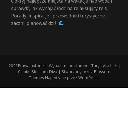
Odkryj najlepsze miejsca na wakacje nad wodą i
sprawdź, jak wynająć łódź na relaksujący rejs.
Porady, inspiracje i przewodniki turystyczne –
zacznij planować dziś!
2026Prawa autorskie
WynajemLodzitamer - Turystyka bliżej
Ciebie
.
Blossom Diva | Stworzony przez
Blossom
Themes
.Napędzane przez
WordPress
.