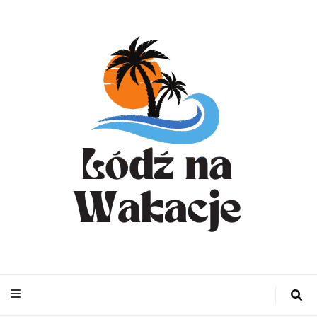
WynajemLodzit
– Turystyka bl