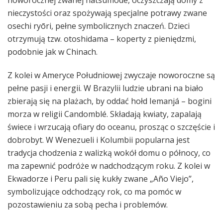
nieczystości oraz spożywają specjalne potrawy zwane
osechi ryōri, pełne symbolicznych znaczeń. Dzieci
otrzymują tzw. otoshidama – koperty z pieniędzmi,
podobnie jak w Chinach.
Z kolei w Ameryce Południowej zwyczaje noworoczne są
pełne pasji i energii. W Brazylii ludzie ubrani na biało
zbierają się na plażach, by oddać hołd Iemanjá – bogini
morza w religii Candomblé. Składają kwiaty, zapalają
świece i wrzucają ofiary do oceanu, prosząc o szczęście i
dobrobyt. W Wenezueli i Kolumbii popularna jest
tradycja chodzenia z walizką wokół domu o północy, co
ma zapewnić podróże w nadchodzącym roku. Z kolei w
Ekwadorze i Peru pali się kukły zwane „Año Viejo”,
symbolizujące odchodzący rok, co ma pomóc w
pozostawieniu za sobą pecha i problemów.