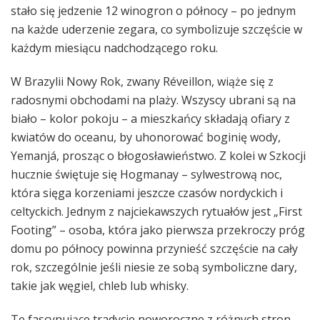
stało się jedzenie 12 winogron o północy – po jednym
na każde uderzenie zegara, co symbolizuje szczęście w
każdym miesiącu nadchodzącego roku.
W Brazylii Nowy Rok, zwany Réveillon, wiąże się z
radosnymi obchodami na plaży. Wszyscy ubrani są na
biało – kolor pokoju – a mieszkańcy składają ofiary z
kwiatów do oceanu, by uhonorować boginię wody,
Yemanjá, prosząc o błogosławieństwo. Z kolei w Szkocji
hucznie świętuje się Hogmanay – sylwestrową noc,
która sięga korzeniami jeszcze czasów nordyckich i
celtyckich. Jednym z najciekawszych rytuałów jest „First
Footing” – osoba, która jako pierwsza przekroczy próg
domu po północy powinna przynieść szczęście na cały
rok, szczególnie jeśli niesie ze sobą symboliczne dary,
takie jak węgiel, chleb lub whisky.
Te fascynujące tradycje noworoczne z różnych stron