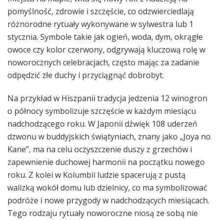
pomyślność, zdrowie i szczęście, co odzwierciedlają
różnorodne rytuały wykonywane w sylwestra lub 1
stycznia. Symbole takie jak ogień, woda, dym, okrągłe
owoce czy kolor czerwony, odgrywają kluczową rolę w
noworocznych celebracjach, często mając za zadanie
odpędzić złe duchy i przyciągnąć dobrobyt.
Na przykład w Hiszpanii tradycja jedzenia 12 winogron
o północy symbolizuje szczęście w każdym miesiącu
nadchodzącego roku. W Japonii dźwięk 108 uderzeń
dzwonu w buddyjskich świątyniach, znany jako „Joya no
Kane”, ma na celu oczyszczenie duszy z grzechów i
zapewnienie duchowej harmonii na początku nowego
roku. Z kolei w Kolumbii ludzie spacerują z pustą
walizką wokół domu lub dzielnicy, co ma symbolizować
podróże i nowe przygody w nadchodzących miesiącach.
Tego rodzaju rytuały noworoczne niosą ze sobą nie