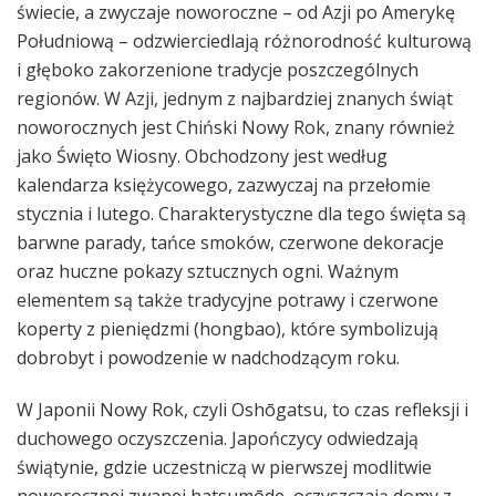
świecie, a zwyczaje noworoczne – od Azji po Amerykę
Południową – odzwierciedlają różnorodność kulturową
i głęboko zakorzenione tradycje poszczególnych
regionów. W Azji, jednym z najbardziej znanych świąt
noworocznych jest Chiński Nowy Rok, znany również
jako Święto Wiosny. Obchodzony jest według
kalendarza księżycowego, zazwyczaj na przełomie
stycznia i lutego. Charakterystyczne dla tego święta są
barwne parady, tańce smoków, czerwone dekoracje
oraz huczne pokazy sztucznych ogni. Ważnym
elementem są także tradycyjne potrawy i czerwone
koperty z pieniędzmi (hongbao), które symbolizują
dobrobyt i powodzenie w nadchodzącym roku.
W Japonii Nowy Rok, czyli Oshōgatsu, to czas refleksji i
duchowego oczyszczenia. Japończycy odwiedzają
świątynie, gdzie uczestniczą w pierwszej modlitwie
noworocznej zwanej hatsumōde, oczyszczają domy z