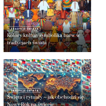
I TRADYCJE ŚWIATA
Kolory kultur: symbolika barw w
tradycjach świata
I TRADYCJE ŚWIATA
Święta i rytuały – jak obchodzi się
Nowy Rok na świecie