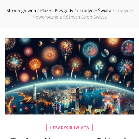
Ciebie
Strona główna
/
Plaże I Przygody
/
i Tradycje Świata
/
Tradycje
Noworoczne z Różnych Stron Świata
I TRADYCJE ŚWIATA