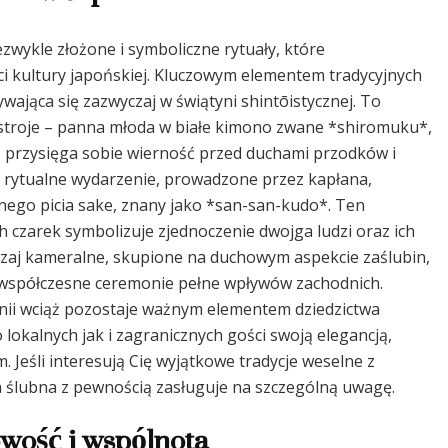
zwykle złożone i symboliczne rytuały, które
i kultury japońskiej. Kluczowym elementem tradycyjnych
wająca się zazwyczaj w świątyni shintōistycznej. To
 stroje – panna młoda w białe kimono zwane *shiromuku*,
 przysięga sobie wierność przed duchami przodków i
, rytualne wydarzenie, prowadzone przez kapłana,
lnego picia sake, znany jako *san-san-kudo*. Ten
ch czarek symbolizuje zjednoczenie dwojga ludzi oraz ich
czaj kameralne, skupione na duchowym aspekcie zaślubin,
 współczesne ceremonie pełne wpływów zachodnich.
onii wciąż pozostaje ważnym elementem dziedzictwa
lokalnych jak i zagranicznych gości swoją elegancją,
 Jeśli interesują Cię wyjątkowe tradycje weselne z
 ślubna z pewnością zasługuje na szczególną uwagę.
owość i wspólnota