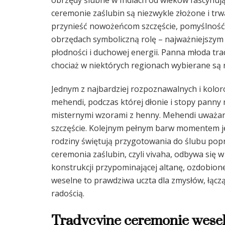
obrzędy ślubne w Indiach od wieków fascynują
ceremonie zaślubin są niezwykle złożone i trwa
przynieść nowożeńcom szczęście, pomyślność 
obrzędach symboliczną rolę – najważniejszym z
płodności i duchowej energii. Panna młoda tra
chociaż w niektórych regionach wybierane są r
Jednym z najbardziej rozpoznawalnych i kolor
mehendi, podczas której dłonie i stopy panny 
misternymi wzorami z henny. Mehendi uważany 
szczęście. Kolejnym pełnym barw momentem je
rodziny świętują przygotowania do ślubu popr
ceremonia zaślubin, czyli vivaha, odbywa się
konstrukcji przypominającej altanę, ozdobione
weselne to prawdziwa uczta dla zmysłów, łącz
radością.
Tradycyjne ceremonie wesel