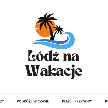
odzitamer – Tur
Ciebie
ŻY
PODRÓŻE W CZASIE
PLAŻE I PRZYGODY
K