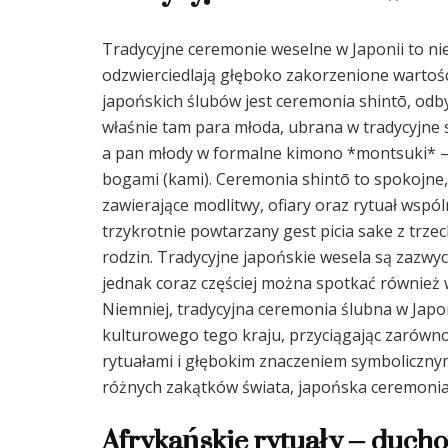
Tradycyjne ceremonie weselne w Japonii to nie
odzwierciedlają głęboko zakorzenione wartośc
japońskich ślubów jest ceremonia shintō, odby
właśnie tam para młoda, ubrana w tradycyjne
a pan młody w formalne kimono *montsuki* –
bogami (kami). Ceremonia shintō to spokojne
zawierające modlitwy, ofiary oraz rytuał wspó
trzykrotnie powtarzany gest picia sake z trze
rodzin. Tradycyjne japońskie wesela są zazwy
jednak coraz częściej można spotkać również
Niemniej, tradycyjna ceremonia ślubna w Jap
kulturowego tego kraju, przyciągając zarówno 
rytuałami i głębokim znaczeniem symbolicznym.
różnych zakątków świata, japońska ceremonia
Afrykańskie rytuały – duch