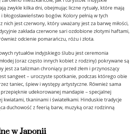
 zarówno mieszkańców, jak i turystów. Indyjskie
ją zwykle kilka dni, obejmując liczne rytuały, które mają
i błogosławieństwo bogów. Kolory pełnią w tych
 nich jest czerwony, który uważany jest za barwę miłości,
dycyjnie zakłada czerwone sari ozdobione złotymi haftami,
ównież odcienie pomarańczu, różu i złota.
owych rytuałów indyjskiego ślubu jest ceremonia
młodej (oraz często innych kobiet z rodziny) pokrywane są
jest za talizman chroniący przed złem i przynoszący
st sangeet – uroczyste spotkanie, podczas którego obie
zez taniec, śpiew i występy artystyczne. Również sama
 w przepięknie udekorowanej mandapie – specjalnej
j kwiatami, tkaninami i światełkami. Hinduskie tradycje
ąca duchowość z feerią barw, muzyką oraz rodzinną
ne w Japonii