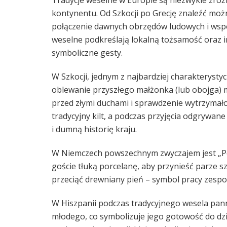
Tradycje weselne w Europie są niezwykle zróż
kontynentu. Od Szkocji po Grecję znaleźć moż
połączenie dawnych obrzędów ludowych i wspó
weselne podkreślają lokalną tożsamość oraz i
symboliczne gesty.
W Szkocji, jednym z najbardziej charakterysty
oblewanie przyszłego małżonka (lub obojga) m
przed złymi duchami i sprawdzenie wytrzymał
tradycyjny kilt, a podczas przyjęcia odgrywa
i dumną historię kraju.
W Niemczech powszechnym zwyczajem jest „Po
goście tłuką porcelanę, aby przynieść parze sz
przeciąć drewniany pień – symbol pracy zespoł
W Hiszpanii podczas tradycyjnego wesela pan
młodego, co symbolizuje jego gotowość do dzi