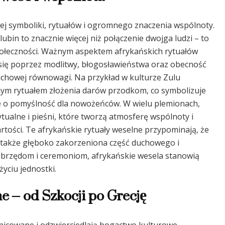
ej symboliki, rytuałów i ogromnego znaczenia wspólnoty.
ubin to znacznie więcej niż połączenie dwojga ludzi – to
społeczności. Ważnym aspektem afrykańskich rytuałów
 się poprzez modlitwy, błogosławieństwa oraz obecność
uchowej równowagi. Na przykład w kulturze Zulu
ym rytuałem złożenia darów przodkom, co symbolizuje
e o pomyślność dla nowożeńców. W wielu plemionach,
ytualne i pieśni, które tworzą atmosferę wspólnoty i
rtości. Te afrykańskie rytuały weselne przypominają, że
le także głęboko zakorzeniona część duchowego i
obrzędom i ceremoniom, afrykańskie wesela stanowią
życiu jednostki.
e – od Szkocji po Grecję