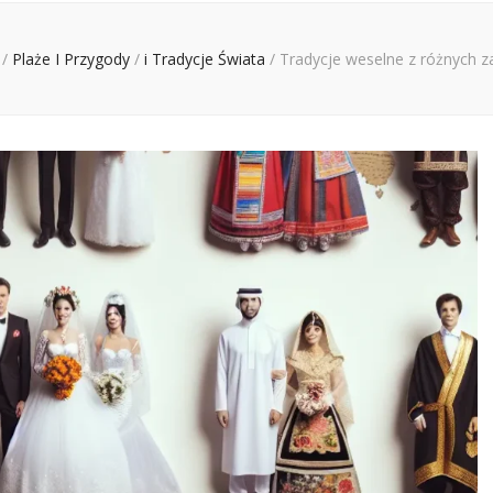
/
Plaże I Przygody
/
i Tradycje Świata
/
Tradycje weselne z różnych z