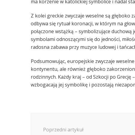
ma korzenie w katolickiej symbolice i nadal s
Z kolei greckie zwyczaje weselne są głęboko 
odbywa się rytuał koronacji, w którym na gło
połączone wstążką – symbolizujące duchową je
symbolami odnoszącymi się do jedności, miłości
radosna zabawa przy muzyce ludowej i tańcach, 
Podsumowując, europejskie zwyczaje weselne 
kontynentu, ale również głęboko zakorzenione 
rodzinnych. Każdy kraj – od Szkocji po Grecję 
wzbogacają jej symbolikę i pozostają nieza
Nawigacja
wpisu
Poprzedni artykuł