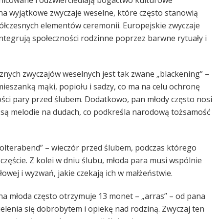
nicowane i odzwierciedlają bogactwo kulturowe
na wyjątkowe zwyczaje weselne, które często stanowią
łczesnych elementów ceremonii. Europejskie zwyczaje
ntegrują społeczności rodzinne poprzez barwne rytuały i
cznych zwyczajów weselnych jest tak zwane „blackening” –
ieszanką mąki, popiołu i sadzy, co ma na celu ochronę
ości pary przed ślubem. Dodatkowo, pan młody często nosi
ne są melodie na dudach, co podkreśla narodową tożsamość
lterabend” – wieczór przed ślubem, podczas którego
częście. Z kolei w dniu ślubu, młoda para musi wspólnie
owej i wyzwań, jakie czekają ich w małżeństwie.
na młoda często otrzymuje 13 monet – „arras” – od pana
elenia się dobrobytem i opiekę nad rodziną. Zwyczaj ten