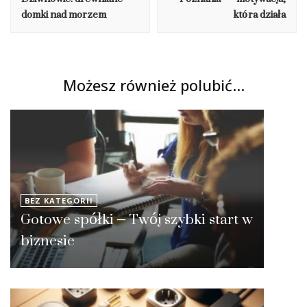
domki nad morzem
która działa
Możesz również polubić…
BEZ KATEGORII
Gotowe spółki – Twój szybki start w
biznesie