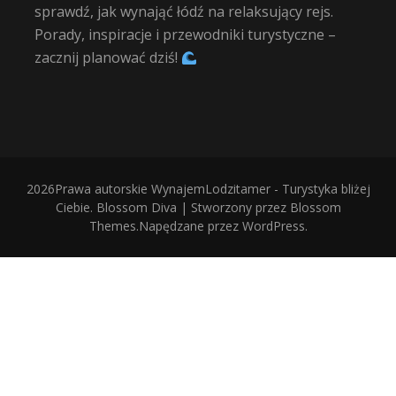
sprawdź, jak wynająć łódź na relaksujący rejs.
Porady, inspiracje i przewodniki turystyczne –
zacznij planować dziś!
2026Prawa autorskie
WynajemLodzitamer - Turystyka bliżej
Ciebie
.
Blossom Diva | Stworzony przez
Blossom
Themes
.Napędzane przez
WordPress
.