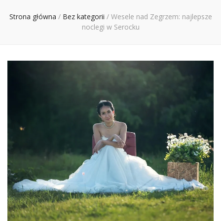
Ciebie
Strona główna
/
Bez kategorii
/
Wesele nad Zegrzem: najlepsze
noclegi w Serocku