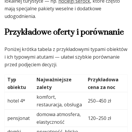
lokalnej turystyce — np.
noclegi serock
, które często
mają specjalne pakiety weselne i dodatkowe
udogodnienia.
Przykładowe oferty i porównanie
Poniżej krótka tabela z przykładowymi typami obiektów
i ich typowymi atutami — ułatwi szybkie porównanie
przed podjęciem decyzji.
Typ
Najważniejsze
Przykładowa
obiektu
zalety
cena za noc
komfort,
hotel 4*
250–450 zł
restauracja, obsługa
domowa atmosfera,
pensjonat
120–250 zł
elastyczność
domki
prywatność, blisko