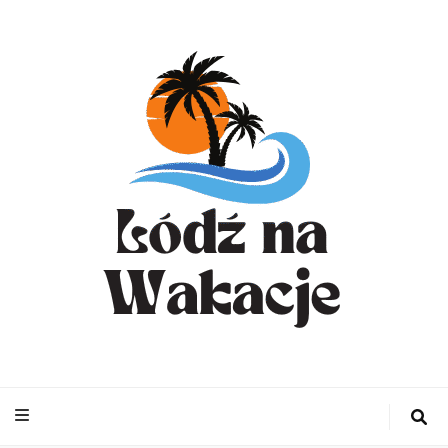
WynajemLodzit
– Turystyka bl