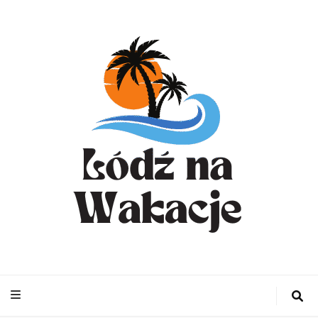
WynajemLodzit
– Turystyka bl