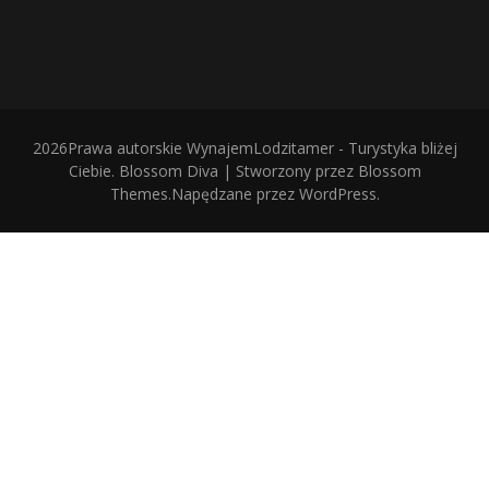
2026Prawa autorskie
WynajemLodzitamer - Turystyka bliżej
Ciebie
.
Blossom Diva | Stworzony przez
Blossom
Themes
.Napędzane przez
WordPress
.