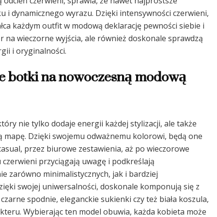
obą odcień czerwieni, sprawia, że nawet najprostsze
u i dynamicznego wyrazu. Dzięki intensywności czerwieni,
tałca każdym outfit w modową deklarację pewności siebie i
ór na wieczorne wyjścia, ale również doskonale sprawdzą
gii i oryginalności.
ne botki na nowoczesną modową
ry nie tylko dodaje energii każdej stylizacji, ale także
ą mapę. Dzięki swojemu odważnemu kolorowi, będą one
casual, przez biurowe zestawienia, aż po wieczorowe
 czerwieni przyciągają uwagę i podkreślają
e zarówno minimalistycznych, jak i bardziej
zięki swojej uniwersalności, doskonale komponują się z
czarne spodnie, eleganckie sukienki czy też biała koszula,
rakteru. Wybierając ten model obuwia, każda kobieta może