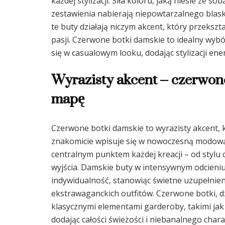
każdej stylizacji. Siła koloru, jaką niesie ze s
zestawienia nabierają niepowtarzalnego blask
te buty działają niczym akcent, który przeksz
pasji. Czerwone botki damskie to idealny wyb
się w casualowym looku, dodając stylizacji ener
Wyrazisty akcent – czerwo
mapę
Czerwone botki damskie to wyrazisty akcent, któ
znakomicie wpisuje się w nowoczesną modow
centralnym punktem każdej kreacji – od stylu 
wyjścia. Damskie buty w intensywnym odcieniu
indywidualność, stanowiąc świetne uzupełnieni
ekstrawaganckich outfitów. Czerwone botki, d
klasycznymi elementami garderoby, takimi jak 
dodając całości świeżości i niebanalnego cha