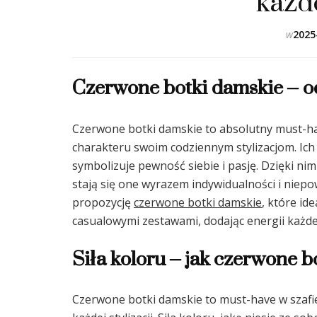
każde
w
2025
Czerwone botki damskie – o
Czerwone botki damskie to absolutny must-have
charakteru swoim codziennym stylizacjom. Ich
symbolizuje pewność siebie i pasję. Dzięki n
stają się one wyrazem indywidualności i niep
propozycję
czerwone botki damskie
, które id
casualowymi zestawami, dodając energii każd
Siła koloru – jak czerwone b
Czerwone botki damskie to must-have w szafie 