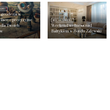
ORII
a geodezja w
olsce – precyzyjne
BEZ KATEGORII
 dla Twoich
Weekend wellness nad
ów
Bałtykiem w Hotelu Zalewski