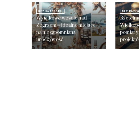
BEZ KATEGORII
BEZ KATEG
Wyjątkowe wesele nad
Rzeteln
Zegrzem – idealne miejsce
Wielkop
na niezapomnianą
pomiary
uroczystość
projekt