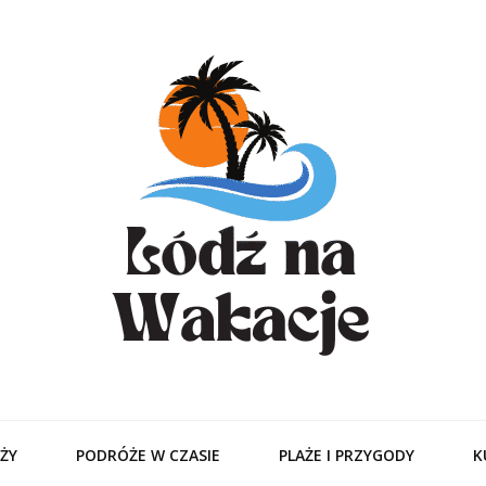
odzitamer – Tur
Ciebie
ŻY
PODRÓŻE W CZASIE
PLAŻE I PRZYGODY
K