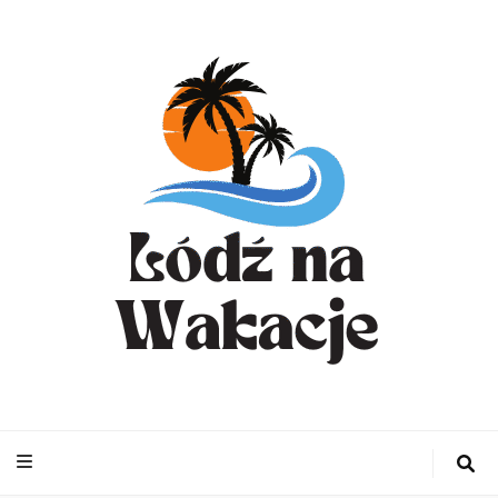
WynajemLodzit
– Turystyka bl