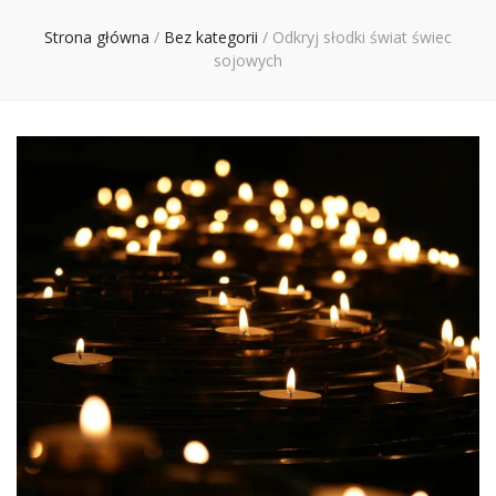
Ciebie
Strona główna
/
Bez kategorii
/
Odkryj słodki świat świec
sojowych