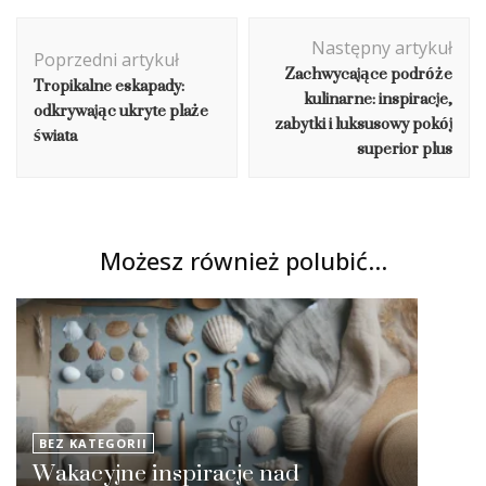
Nawigacja
Następny artykuł
wpisu
Poprzedni artykuł
Zachwycające podróże
Tropikalne eskapady:
kulinarne: inspiracje,
odkrywając ukryte plaże
zabytki i luksusowy pokój
świata
superior plus
Możesz również polubić…
BEZ KATEGORII
Wakacyjne inspiracje nad