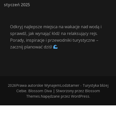
styczeń 2025
Odkryj najlepsze miejsca na wakacje nad wodą i
sprawdź, jak wynająć łódź na relaksujący rejs.
Porady, inspiracje i przewodniki turystyczne –
zacznij planować dziś!
2026Prawa autorskie
WynajemLodzitamer - Turystyka bliżej
Ciebie
.
Blossom Diva | Stworzony przez
Blossom
Themes
.Napędzane przez
WordPress
.