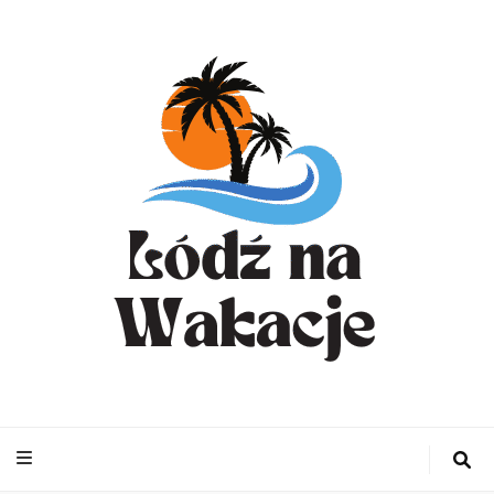
WynajemLodzit
– Turystyka bl