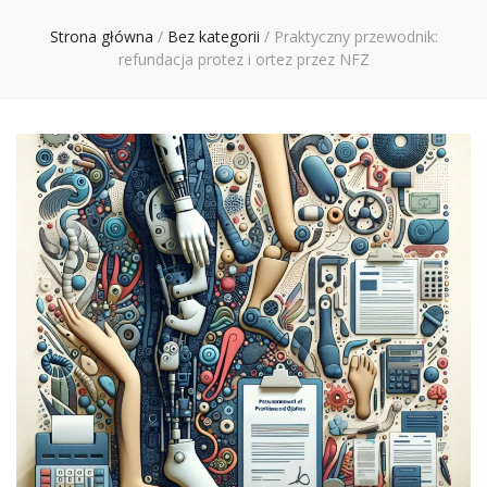
Ciebie
Strona główna
/
Bez kategorii
/
Praktyczny przewodnik:
refundacja protez i ortez przez NFZ