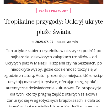
PLAŻE I PRZYGODY
Tropikalne przygody: Odkryj ukryte
plaże świata
w
2025-07-07
Autor:
admin
Ten artykuł zabiera czytelnika w niezwykłą podróż po
najbardziej dziewiczych zakątkach tropików – od
ukrytych plaż w Malezji, Hiszpanii czy na Seszelach, po
nieodkryte wyspy, gdzie codzienność toczy się w
zgodzie z naturą. Autor prezentuje miejsca, które wciąż
umykają masowej turystyce, oferując ciszę, spokój i
autentyczne doświadczenia kulturowe. To propozycja
dla tych, którzy pragną zejść z utartych szlaków i
zanurzyć się w egzotycznych krajobrazach, z dala od
tłumów i hałasu wielkich kurortów. Jeśli marzysz o