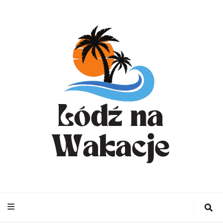
WynajemLodzit
– Turystyka bl