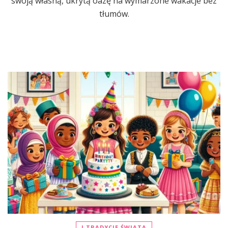
swoją własną, ukrytą oazę na wymarzone wakacje bez
tłumów.
I TRADYCJE ŚWIATA