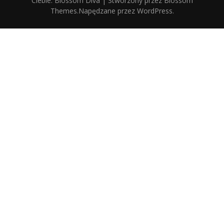
Ciebie
.
Blossom Diva | Stworzony przez
Blossom
Themes
.Napędzane przez
WordPress
.