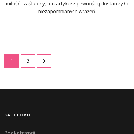
miłość i zaślubiny, ten artykuł z pewnością dostarczy Ci
niezapomnianych wrażeń.
Stronicowanie
Strona
Strona
1
2
wpisów
KATEGORIE
Bez kategorii